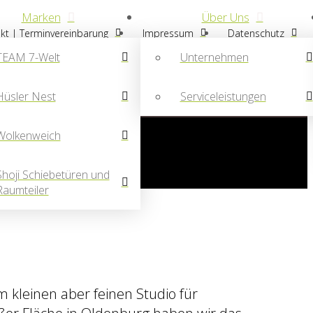
Marken
Über Uns
kt | Terminvereinbarung
Impressum
Datenschutz
TEAM 7-Welt
Unternehmen
Hüsler Nest
Serviceleistungen
m besten in Naturholzküchen
Sitzen und Loungen
Wolkenweich
mmerpause…
Shoji Schiebetüren und
Raumteiler
em kleinen aber feinen Studio für
ßer Fläche in Oldenburg haben wir das