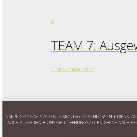
TEAM 7: Ausgew
1. November 2022
UNSERE GESCHÄFTSZEITEN: + MONTAG: GESCHLOSSEN + DIENSTAG, M
AUCH AUSSERHALB UNSERER ÖFFNUNGSZEITEN GERNE NACH PER