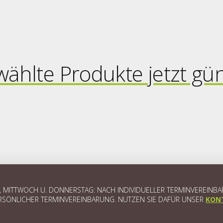
ählte Produkte jetzt gün
ITTWOCH U. DONNERSTAG: NACH INDIVIDUELLER TERMINVEREINBARUNG
SÖNLICHER TERMINVEREINBARUNG. NUTZEN SIE DAFÜR UNSER
KON