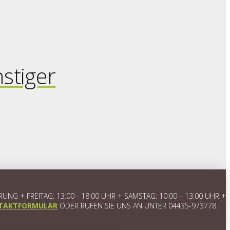
stiger
 + FREITAG: 13:00 - 18:00 UHR + SAMSTAG: 10:00 – 13:00 UHR +
TAKTFORMULAR
ODER RUFEN SIE UNS AN UNTER 04435-973778.