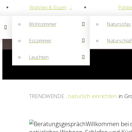
Wohnen & Essen
Polste
Wohnzimmer
Natursofas
Esszimmer
Naturschlaf
Essen
immer harmonisch in natürlichem Ambiente
Wohnen
Leuchten
Naturpolstermöbel mit viel Komfort
Schlafen
Entspannen in 
Von Montag 10.08.26 bis einschließlich Montag 31.08.26 ble
Für Anfragen und Terminwünsche erreichen Sie uns durchgeh
TRENDWENDE
...
natürlich einrichten
in G
Willkommen bei 
natürliches Wohnen, Schlafen und Küc