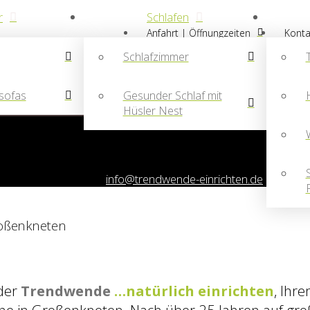
r
Schlafen
Anfahrt | Öffnungzeiten
Konta
Schlafzimmer
sofas
Gesunder Schlaf mit
Hüsler Nest
Zeitlos elegant in wohngesundem Naturholz
Kochen
Gelingt a
naturgesunder Einrichtung
Wir starten unsere diesjährige So
ibt unser Ladengeschäft geschlossen.
end per Email unter:
info@trendwende-einrichten.de
roßenkneten
der
Trendwende
…
natürlich einrichten
, Ihr
he in Großenkneten. Nach über 25 Jahren auf gro