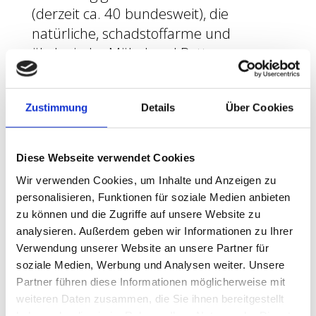
(derzeit ca. 40 bundesweit), die
natürliche, schadstoffarme und
ökologische Möbel und Bettwaren
verkaufen. Als Gründungsmitglied
haben wir mitgestalten können, nach
Zustimmung
Details
Über Cookies
welchen Kriterien Möbel überhaupt
beschaffen sein sollen, die die
Bezeichnung ‚ökologisch‘ verdienen.
Diese Webseite verwendet Cookies
Wir haben Hersteller überzeugt, ihre
Wir verwenden Cookies, um Inhalte und Anzeigen zu
Produktion umzustellen und
personalisieren, Funktionen für soziale Medien anbieten
gemeinsam mit den Kollegen den
zu können und die Zugriffe auf unsere Website zu
ersten strengen Schadstoff-Test für
analysieren. Außerdem geben wir Informationen zu Ihrer
Möbel ins Leben gerufen. Mehr Infos
Verwendung unserer Website an unsere Partner für
soziale Medien, Werbung und Analysen weiter. Unsere
über den Verband und die ÖkoControl
Partner führen diese Informationen möglicherweise mit
- Nachhaltigkeitsempfehlung finden
weiteren Daten zusammen, die Sie ihnen bereitgestellt
Sie unter
www.oekocontrol.com
haben oder die sie im Rahmen Ihrer Nutzung der Dienste