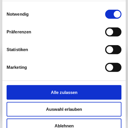
gesammelt haben.
Einwilligungsauswahl
Notwendig
Präferenzen
Statistiken
UNSERE GESCHÄFTSZEITEN: + MONTAG: GESCHLOSSEN +
Marketing
DIENSTAG, MITTWOCH U. DONNERSTAG: NACH INDIVIDUELLER
TERMINVEREINBARUNG + FREITAG: 13:00 - 18:00 UHR + SAMSTAG:
10:00 – 13:00 UHR + AUCH AUSSERHALB UNSERER
ÖFFNUNGSZEITEN GERNE NACH PERSÖNLICHER
TERMINVEREINBARUNG. NUTZEN SIE DAFÜR UNSER
Alle zulassen
KONTAKTFORMULAR
ODER RUFEN SIE UNS AN UNTER 04435-
973778.
Auswahl erlauben
Ablehnen
Powered by Wordpress; Concept by
Margit Mederer-Lahntroch
;