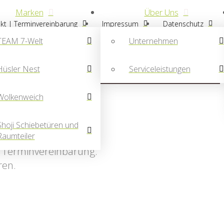
Marken
Über Uns
kt | Terminvereinbarung
Impressum
Datenschutz
TEAM 7-Welt
Unternehmen
Hüsler Nest
Serviceleistungen
Wolkenweich
Shoji Schiebetüren und
nstag, Mittwoch und
Raumteiler
it Terminvereinbarung.
ren.