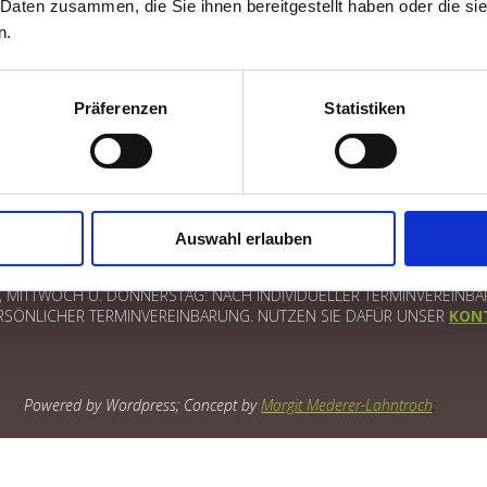
 Daten zusammen, die Sie ihnen bereitgestellt haben oder die s
n.
Präferenzen
Statistiken
Auswahl erlauben
ITTWOCH U. DONNERSTAG: NACH INDIVIDUELLER TERMINVEREINBARUNG
SÖNLICHER TERMINVEREINBARUNG. NUTZEN SIE DAFÜR UNSER
KON
Powered by Wordpress; Concept by
Margit Mederer-Lahntroch
;